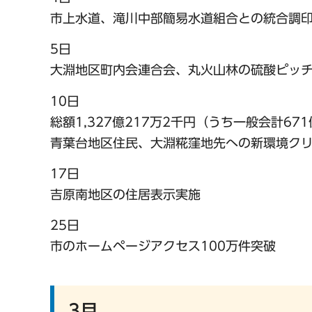
市上水道、滝川中部簡易水道組合との統合調
5日
大淵地区町内会連合会、丸火山林の硫酸ピッ
10日
総額1,327億217万2千円（うち一般会計6
青葉台地区住民、大淵糀窪地先への新環境ク
17日
吉原南地区の住居表示実施
25日
市のホームページアクセス100万件突破
3月