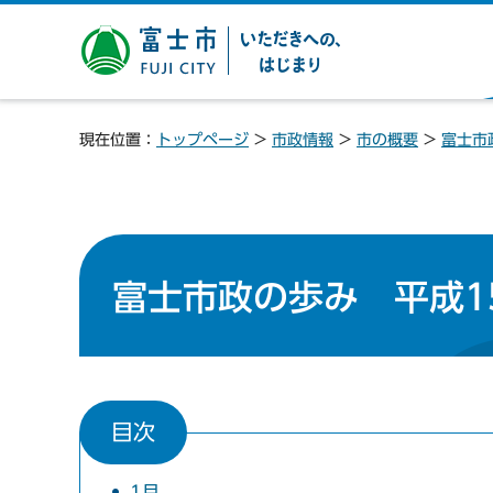
富士市 いただきへの、は
じまり
現在位置：
トップページ
>
市政情報
>
市の概要
>
富士市
富士市政の歩み 平成15
目次
1月