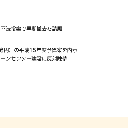
印
チ不法投棄で早期撤去を請願
71億円）の平成15年度予算案を内示
リーンセンター建設に反対陳情