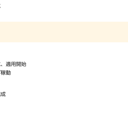
成
成、適用開始
が稼動
完成