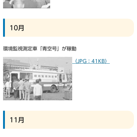
10月
環境監視測定車「青空号」が稼動
（JPG：41KB）
11月