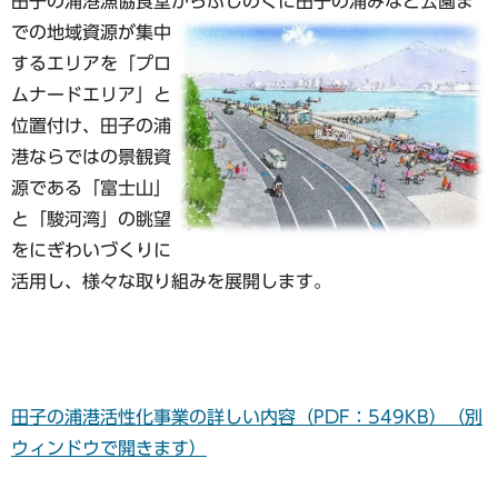
田子の浦港漁協食堂からふじのくに田子の浦みなと公園ま
で
の地域資源が集中
するエリアを「プロ
ムナードエリア」と
位置付け、田子の浦
港ならではの景観資
源である「富士山」
と「駿河湾」の眺望
をにぎわいづくりに
活用し、様々な取り組みを展開します。
田子の浦港活性化事業の詳しい内容（PDF：549KB）（別
ウィンドウで開きます）