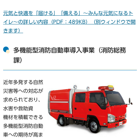
元気と快適を「届ける」「備える」～みんな元気になるト
イレ～の詳しい内容（PDF：489KB）（別ウィンドウで開
きます）
多機能型消防自動車導入事業（消防総務
課）
近年多発する自然
災害等への対応が
求められており、
水害や救助資
機材を積載できる
多機能型消防自動
車への期待が高ま