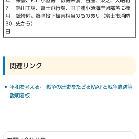
年
来襲、P51小型機十数機来襲。日産、東芝、大昭和
7
鈴川工場、富士飛行場、田子浦小須海岸過部落に機
月
銃掃射。爆弾投下被害相当のものあり（富士市消防
30
史から）
日
関連リンク
平和を考える- 戦争の歴史をたどるMAPと戦争遺跡等
説明看板