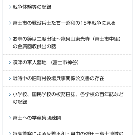
戦争体験等の記録
富士市の戦没兵士たち―昭和の15年戦争に見る
お寺の鐘は二度出征～龍泉山東光寺（富士市中里）
の金属回収供出の話
須津の軍人墓地 （富士市神谷）
戦時中の旧町村役場兵事関係公文書の存在
小学校、国民学校の校務日誌、各学校の百年誌など
の記録
富士への学童集団疎開
特高警察による反戦平和・自由の弾圧－富士地域の