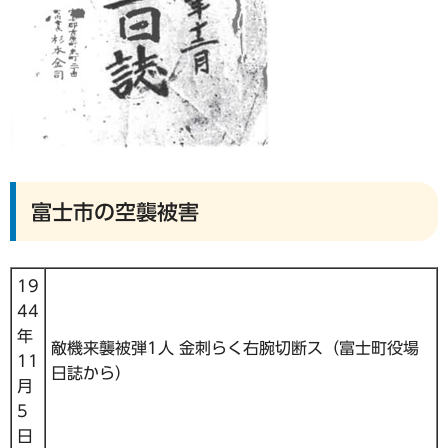
富士市の空襲被害
19
44
年
敵機来襲被弾1人 金刺らく右腕切断ス（富士町役場
11
日誌から）
月
5
日