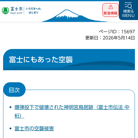
富士市 いただ
検索&
緊急情報
MENU
きへの、はじま
り
ページID：15697
更新日：2026年5月14日
富士にもあった空襲
目次
爆弾投下で破壊された神明宮鳥居跡（富士市伝法 中
桁）
富士市の空襲被害