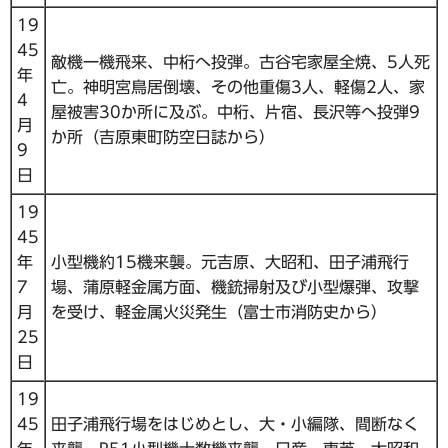
19
45
敵機一機飛来、中桁へ投弾。古谷宅家屋全焼、5人死
年
亡。神明宮鳥居倒壊、その他重傷3人、軽傷2人、家
4
屋被害30か所に及ぶ。中桁、片宿、長沢等へ投弾9
月
か所（吉原東町防空日誌から）
9
日
19
45
年
小型機約15機来襲。元吉原、大昭和、田子浦飛行
7
場、蒲原軽金属方面、機銃掃射及び小型爆弾、攻撃
月
を受け、軽金属火災発生（富士市消防史から）
25
日
19
45
田子浦飛行場をはじめとし、大・小編隊、間断なく