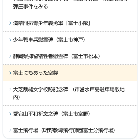
弾圧事件をみる
満蒙開拓青少年義勇軍「富士小隊」
少年戦車兵慰霊碑（富士市神戸）
静岡県抑留犠牲者慰霊碑（富士市松本）
富士にもあった空襲
大芝裁縫女学校跡記念碑 （市営水戸島駐車場敷地
内）
愛宕山平和祈念之碑（富士市室野）
富士飛行場（明野教導飛行師団富士分飛行場）