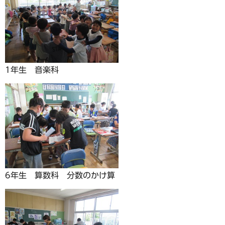
1年生 音楽科
6年生 算数科 分数のかけ算