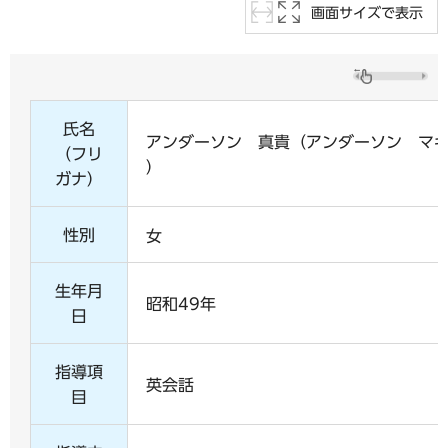
画面サイズで表示
氏名
アンダーソン 真貴（アンダーソン マ
（フリ
）
ガナ）
性別
女
生年月
昭和49年
日
指導項
英会話
目