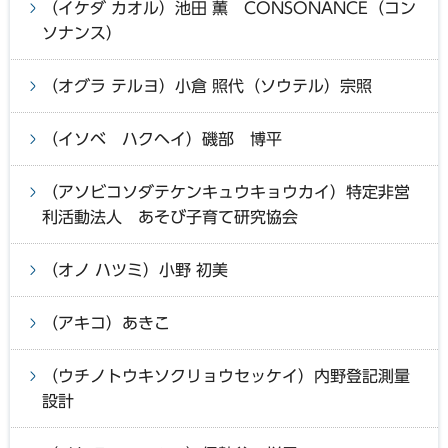
（イケダ カオル）池田 薫 CONSONANCE（コン
ソナンス）
（オグラ テルヨ）小倉 照代（ソウテル）宗照
（イソベ ハクヘイ）磯部 博平
（アソビコソダテケンキュウキョウカイ）特定非営
利活動法人 あそび子育て研究協会
（オノ ハツミ）小野 初美
（アキコ）あきこ
（ウチノトウキソクリョウセッケイ）内野登記測量
設計