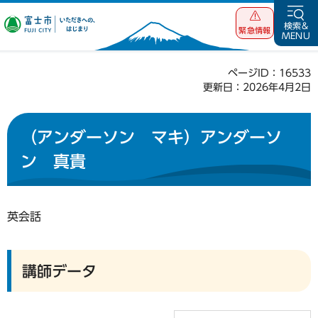
富士市 いただ
検索&
緊急情報
MENU
きへの、はじま
り
ページID：16533
更新日：2026年4月2日
（アンダーソン マキ）アンダーソ
ン 真貴
英会話
講師データ