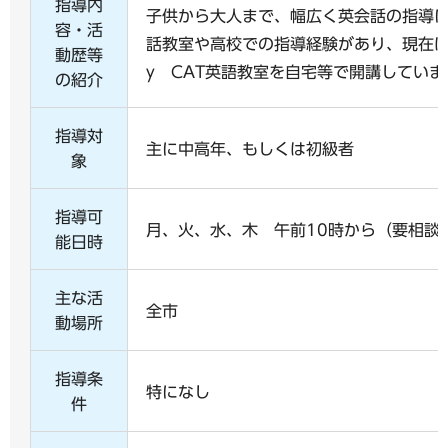
指導内
子供から大人まで、幅広く英会話の指導
容・活
話教室や高校での指導経験があり、現在は
動歴等
y CAT英語教室を自宅等で開講していま
の紹介
指導対
主に中高年、もしくは初級者
象
指導可
月、火、水、木 午前10時から（要相談
能日時
主な活
全市
動場所
指導条
特になし
件