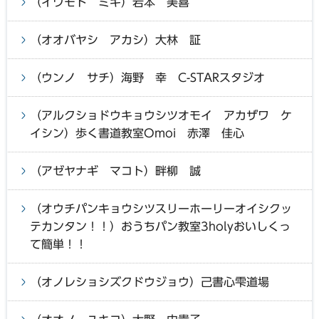
（イワモト ミキ）岩本 美喜
（オオバヤシ アカシ）大林 証
（ウンノ サチ）海野 幸 C-STARスタジオ
（アルクショドウキョウシツオモイ アカザワ ケ
イシン）歩く書道教室Omoi 赤澤 佳心
（アゼヤナギ マコト）畔柳 誠
（オウチパンキョウシツスリーホーリーオイシクッ
テカンタン！！）おうちパン教室3holyおいしくっ
て簡単！！
（オノレショシズクドウジョウ）己書心雫道場