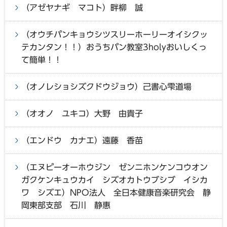
（アゼヤナギ マコト）畔柳 誠
（オウチパンキョウシツスリーホーリーオイシクッ
テカンタン！！）おうちパン教室3holyおいしくっ
て簡単！！
（オノレショシズクドウジョウ）己書心雫道場
（オオノ ユキコ）大野 由貴子
（エンドウ カナエ）遠藤 香苗
（エヌピーオーホウジン ゼンニホンケンコウオン
ガクケンキュウカイ シズオカトウブシブ イシカ
ワ シズエ）NPO法人 全日本健康音楽研究会 静
岡東部支部 石川 静惠