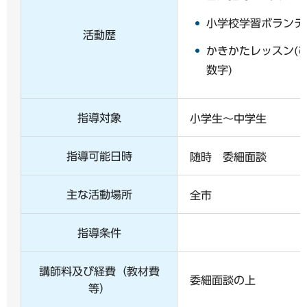
小学校学習ボランテ
活動歴
かきかたレッスン(
数字)
指導対象
小学生～中学生
指導可能日時
随時 委細面談
主な活動場所
全市
指導条件
講師料及び経費（教材費
委細面談の上
等）