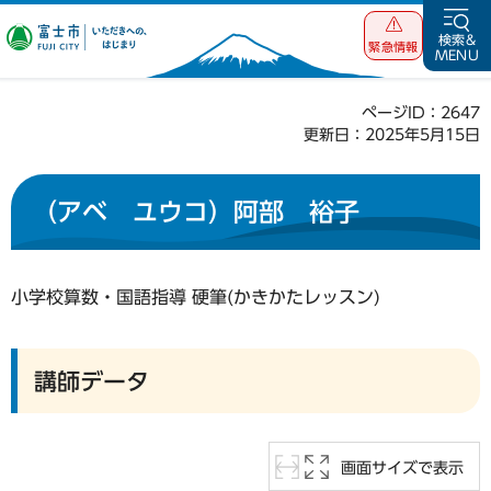
富士市 いただ
検索&
緊急情報
MENU
きへの、はじま
り
ページID：2647
更新日：2025年5月15日
（アベ ユウコ）阿部 裕子
小学校算数・国語指導 硬筆(かきかたレッスン)
講師データ
画面サイズで表示