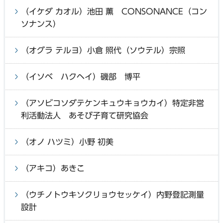
（イケダ カオル）池田 薫 CONSONANCE（コン
ソナンス）
（オグラ テルヨ）小倉 照代（ソウテル）宗照
（イソベ ハクヘイ）磯部 博平
（アソビコソダテケンキュウキョウカイ）特定非営
利活動法人 あそび子育て研究協会
（オノ ハツミ）小野 初美
（アキコ）あきこ
（ウチノトウキソクリョウセッケイ）内野登記測量
設計