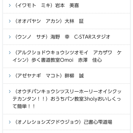
（イワモト ミキ）岩本 美喜
（オオバヤシ アカシ）大林 証
（ウンノ サチ）海野 幸 C-STARスタジオ
（アルクショドウキョウシツオモイ アカザワ ケ
イシン）歩く書道教室Omoi 赤澤 佳心
（アゼヤナギ マコト）畔柳 誠
（オウチパンキョウシツスリーホーリーオイシクッ
テカンタン！！）おうちパン教室3holyおいしくっ
て簡単！！
（オノレショシズクドウジョウ）己書心雫道場