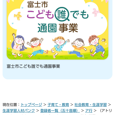
富士市こども誰でも通園事業
現在位置：
トップページ
>
子育て・教育
>
社会教育・生涯学習
>
生涯学習人材バンク
>
登録者一覧（五十音順）
>
ア行
> （アトリ