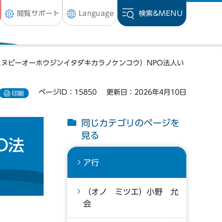
閲覧サポート
Language
検索&
MENU
エヌピーオーホウジンイタダキカラノケンコウ）NPO法人い
ページID：15850
更新日：2026年4月10日
印刷
同じカテゴリのページを
見る
O法
ア行
（オノ ミツエ）小野 允
会