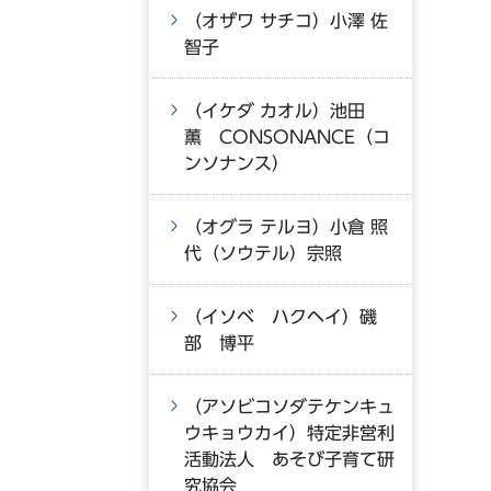
（オザワ サチコ）小澤 佐
智子
（イケダ カオル）池田
薫 CONSONANCE（コ
ンソナンス）
（オグラ テルヨ）小倉 照
代（ソウテル）宗照
（イソベ ハクヘイ）磯
部 博平
（アソビコソダテケンキュ
ウキョウカイ）特定非営利
活動法人 あそび子育て研
究協会