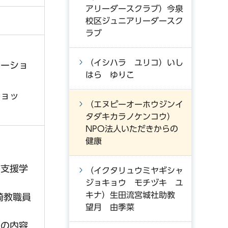
アリーダースクラブ）今泉
校区ジュニアリーダースク
ラブ
（イシハラ ユリコ）いし
エーショ
はら ゆりこ
ショッ
（エヌピーオーホウジンイ
タダキカラノケンコウ）
NPO法人いただきからの
健康
別支援学
（イクタリュウミヤギシャ
ジョキョウ モチヅキ ユ
キナ）生田流宮城社助教
崎教職員
望月 由季菜
ての内容