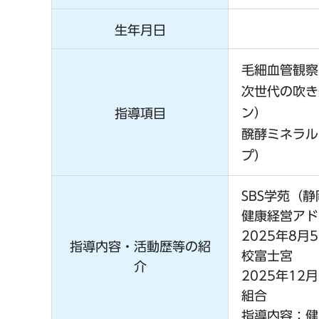
生年月日
毛細血管観察
次世代の吹き
ン）
指導項目
醗酵ミネラル
プ）
SBS学苑（
健康経営アド
2025年8
指導内容・活動歴等の紹
校富士宮
介
2025年1
組合
指導内容：健