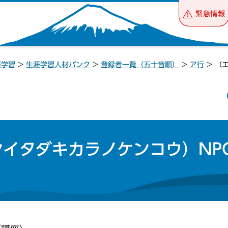
緊急情報
涯学習
>
生涯学習人材バンク
>
登録者一覧（五十音順）
>
ア行
> （
イタダキカラノケンコウ）NP