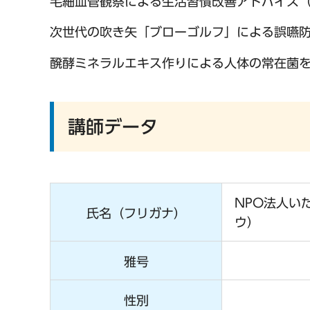
毛細血管観察による生活習慣改善アドバイス
次世代の吹き矢「ブローゴルフ」による誤嚥
醗酵ミネラルエキス作りによる人体の常在菌
講師データ
NPO法人い
氏名（フリガナ）
ウ）
雅号
性別