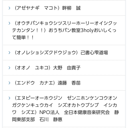
（アゼヤナギ マコト）畔柳 誠
（オウチパンキョウシツスリーホーリーオイシクッ
テカンタン！！）おうちパン教室3holyおいしくっ
て簡単！！
（オノレショシズクドウジョウ）己書心雫道場
（オオノ ユキコ）大野 由貴子
（エンドウ カナエ）遠藤 香苗
（エヌピーオーホウジン ゼンニホンケンコウオン
ガクケンキュウカイ シズオカトウブシブ イシカ
ワ シズエ）NPO法人 全日本健康音楽研究会 静
岡東部支部 石川 静惠