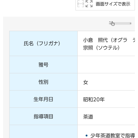
画面サイズで表示
小倉 照代（オグラ テ
氏名（フリガナ）
宗照（ソウテル）
雅号
性別
女
生年月日
昭和20年
指導項目
茶道
少年茶道教室で指導