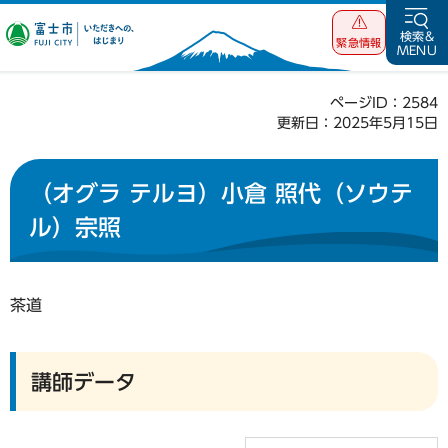
富士市 いただ
検索&
緊急情報
MENU
きへの、はじま
り
ページID：2584
更新日：2025年5月15日
（オグラ テルヨ）小倉 照代（ソウテ
ル）宗照
茶道
講師データ