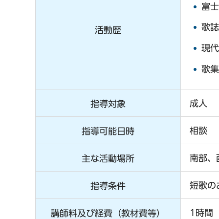
富士
歌誌
活動歴
現代
歌集
成人
指導対象
相談
指導可能日時
南部、
主な活動場所
短歌の
指導条件
1時間 
講師料及び経費（教材費等）