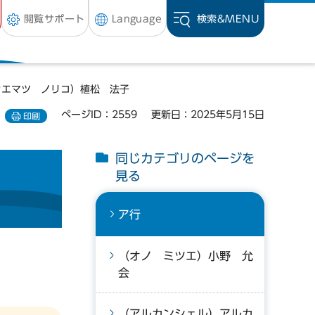
閲覧サポート
Language
検索&
MENU
ウエマツ ノリコ）植松 法子
ページID：2559
更新日：2025年5月15日
印刷
同じカテゴリのページを
見る
ア行
（オノ ミツエ）小野 允
会
（アルカンシェル）アルカ