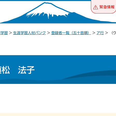
緊急情報
涯学習
>
生涯学習人材バンク
>
登録者一覧（五十音順）
>
ア行
> （
植松 法子