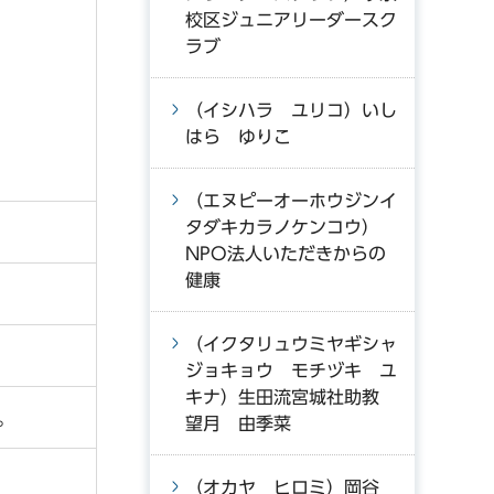
校区ジュニアリーダースク
ラブ
（イシハラ ユリコ）いし
はら ゆりこ
（エヌピーオーホウジンイ
タダキカラノケンコウ）
NPO法人いただきからの
健康
（イクタリュウミヤギシャ
ジョキョウ モチヅキ ユ
キナ）生田流宮城社助教
。
望月 由季菜
（オカヤ ヒロミ）岡谷