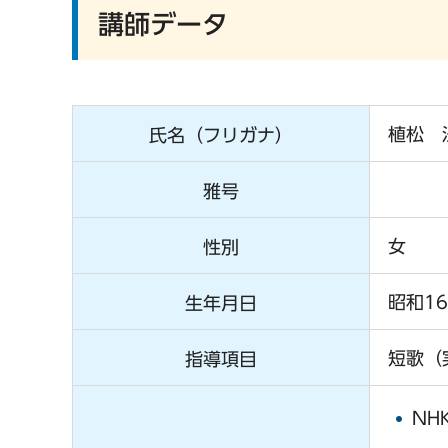
講師データ
植松 
氏名（フリガナ）
雅号
女
性別
昭和1
生年月日
短歌（
指導項目
NH