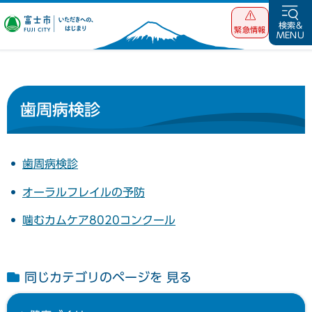
富士市 いただ
検索&
緊急情報
MENU
きへの、はじま
り
歯周病検診
歯周病検診
オーラルフレイルの予防
噛むカムケア8020コンクール
同じカテゴリのページを 見る