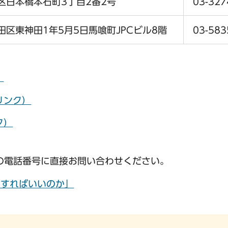
区日本橋本石町3丁目2番2号
03-327
田区東神田1年5月5日馬喰町JPCビル8階
03-583
）
リンク）
ク）
の電話番号に直接お問い合わせください。
にすればいいのか」