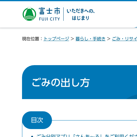
富士市 いただきへの、は
じまり
現在位置：
トップページ
>
暮らし・手続き
>
ごみ・リサ
ごみの出し方
目次
ごみ分別アプリ「さんあ～る」をご利用くだ