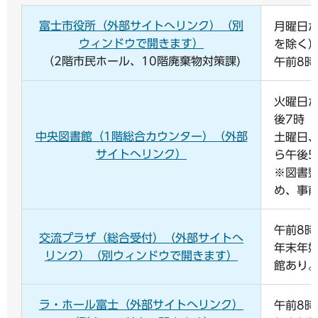
富士市役所（外部サイトへリンク）（別
月曜日
ウィンドウで開きます）
を除く
（2階市民ホール、10階廃棄物対策課)
午前8時
火曜日
後7時
中央図書館（1階総合カウンター）（外部
土曜日
サイトへリンク）
ら午後5
※図書
め、事
午前8時
交流プラザ（総合受付）（外部サイトへ
年末年始
リンク）（別ウィンドウで開きます）
館あり
ラ・ホール富士（外部サイトへリンク）
午前8時