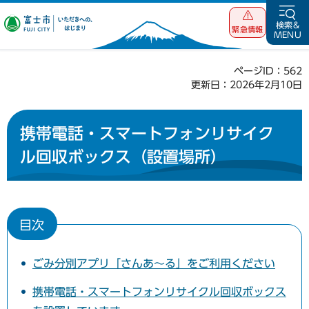
富士市 いただ
検索&
緊急情報
MENU
きへの、はじま
り
ページID：562
更新日：2026年2月10日
携帯電話・スマートフォンリサイク
ル回収ボックス（設置場所）
目次
ごみ分別アプリ「さんあ～る」をご利用ください
携帯電話・スマートフォンリサイクル回収ボックス