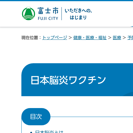
富士市 いただきへの、は
じまり
現在位置：
トップページ
>
健康・医療・福祉
>
医療
>
予
日本脳炎ワクチン
目次
日本脳炎とは