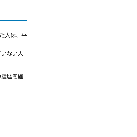
した人は、平
ていない人
の履歴を確