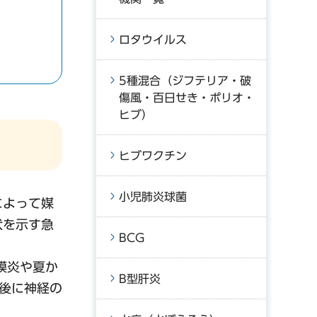
ロタウイルス
5種混合（ジフテリア・破
傷風・百日せき・ポリオ・
ヒブ）
ヒブワクチン
小児肺炎球菌
によって媒
状を示す急
BCG
膜炎や夏か
B型肝炎
た後に神経の