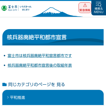
富士市 いただ
検索&
緊急情報
MENU
きへの、はじま
り
核兵器廃絶平和都市宣言
富士市は核兵器廃絶平和宣言都市です
核兵器廃絶平和都市宣言後の取組年表
同じカテゴリのページを 見る
平和推進