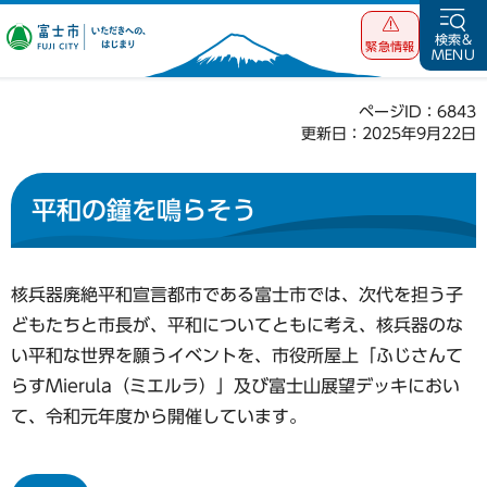
富士市 いただ
検索&
緊急情報
MENU
きへの、はじま
り
ページID：6843
更新日：2025年9月22日
平和の鐘を鳴らそう
核兵器廃絶平和宣言都市である富士市では、次代を担う子
どもたちと市長が、平和についてともに考え、核兵器のな
い平和な世界を願うイベントを、市役所屋上「ふじさんて
らすMierula（ミエルラ）」及び富士山展望デッキにおい
て、令和元年度から開催しています。