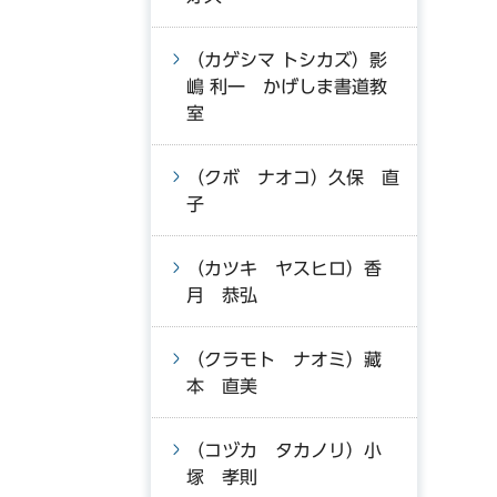
（カゲシマ トシカズ）影
嶋 利一 かげしま書道教
室
（クボ ナオコ）久保 直
子
（カツキ ヤスヒロ）香
月 恭弘
（クラモト ナオミ）藏
本 直美
（コヅカ タカノリ）小
塚 孝則