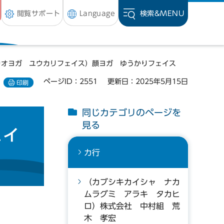
閲覧サポート
Language
検索&
MENU
カオヨガ ユウカリフェイス）顔ヨガ ゆうかりフェイス
ページID：2551
更新日：2025年5月15日
印刷
同じカテゴリのページを
見る
ェイ
カ行
（カブシキカイシャ ナカ
ムラグミ アラキ タカヒ
ロ）株式会社 中村組 荒
木 孝宏