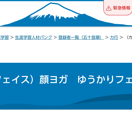
緊急情報
涯学習
>
生涯学習人材バンク
>
登録者一覧（五十音順）
>
カ行
> （
フェイス）顔ヨガ ゆうかりフ