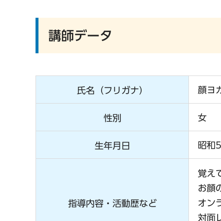
講師データ
顔ヨ
氏名（フリガナ）
女
性別
昭和5
生年月日
覚え
お顔
オン
指導内容・活動歴など
対面