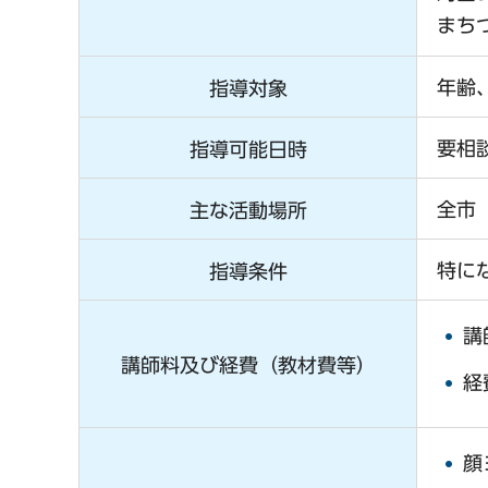
まち
年齢
指導対象
要相
指導可能日時
全市
主な活動場所
特に
指導条件
講
講師料及び経費（教材費等）
経
顔