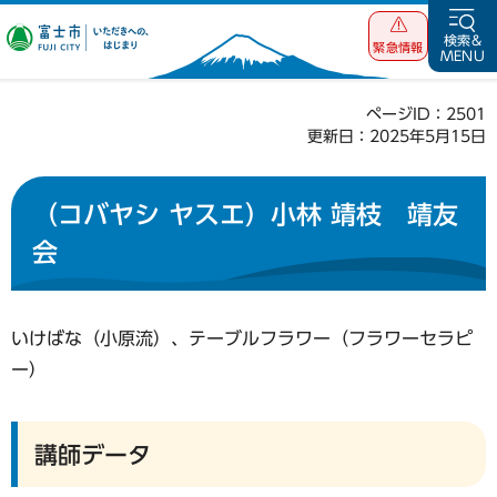
富士市 いただ
検索&
緊急情報
MENU
きへの、はじま
り
ページID：2501
更新日：2025年5月15日
（コバヤシ ヤスエ）小林 靖枝 靖友
会
いけばな（小原流）、テーブルフラワー（フラワーセラピ
ー）
講師データ