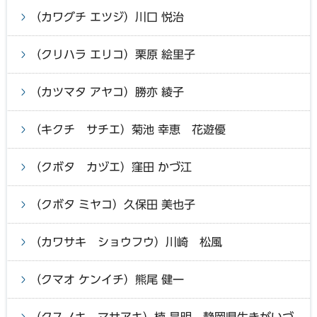
（カワグチ エツジ）川口 悦治
（クリハラ エリコ）栗原 絵里子
（カツマタ アヤコ）勝亦 綾子
（キクチ サチエ）菊池 幸恵 花遊優
（クボタ カヅエ）窪田 かづ江
（クボタ ミヤコ）久保田 美也子
（カワサキ ショウフウ）川崎 松風
（クマオ ケンイチ）熊尾 健一
（クスノキ マサアキ）楠 昌明 静岡県生きがいづ