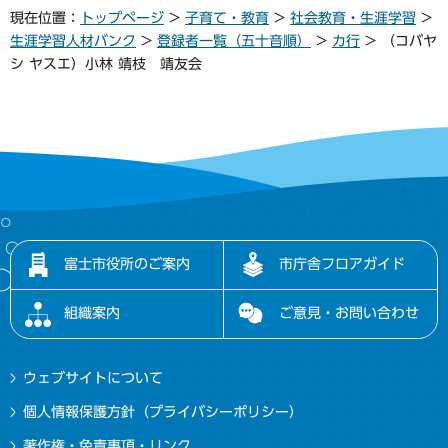
現在位置：
トップページ
>
子育て・教育
>
社会教育・生涯学習
>
生涯学習人材バンク
>
登録者一覧（五十音順）
>
カ行
> （コバヤ
シ ヤスエ）小林 靖枝 靖友会
富士市役所のご案内
市庁舎フロアガイド
組織案内
ご意見・お問い合わせ
ウェブサイトについて
個人情報保護方針（プライバシーポリシー）
著作権・免責事項・リンク