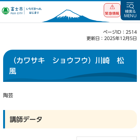
富士市 いただ
検索&
緊急情報
MENU
きへの、はじま
り
ページID：2514
更新日：2025年12月5日
（カワサキ ショウフウ）川崎 松
風
陶芸
講師データ