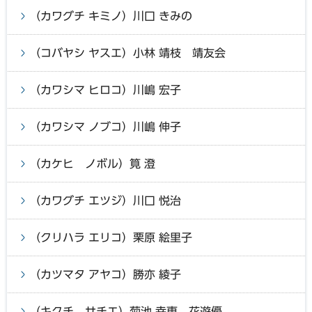
（カワグチ キミノ）川口 きみの
（コバヤシ ヤスエ）小林 靖枝 靖友会
（カワシマ ヒロコ）川嶋 宏子
（カワシマ ノブコ）川嶋 伸子
（カケヒ ノボル）筧 澄
（カワグチ エツジ）川口 悦治
（クリハラ エリコ）栗原 絵里子
（カツマタ アヤコ）勝亦 綾子
（キクチ サチエ）菊池 幸恵 花遊優