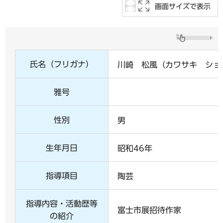
画面サイズで表示
氏名（フリガナ）
川崎 松風（カワサキ ショ
雅号
性別
男
生年月日
昭和46年
指導項目
陶芸
指導内容・活動歴等
富士市展招待作家
の紹介