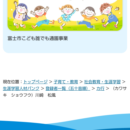
富士市こども誰でも通園事業
現在位置：
トップページ
>
子育て・教育
>
社会教育・生涯学習
>
生涯学習人材バンク
>
登録者一覧（五十音順）
>
カ行
> （カワサ
キ ショウフウ）川崎 松風