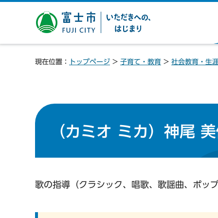
富士市 いただきへの、は
じまり
現在位置：
トップページ
>
子育て・教育
>
社会教育・生
（カミオ ミカ）神尾 美
歌の指導（クラシック、唱歌、歌謡曲、ポッ