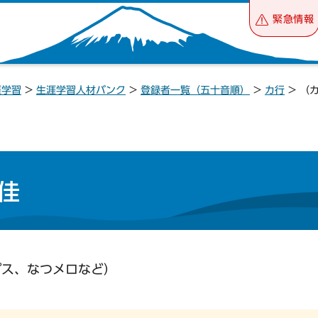
緊急情報
涯学習
>
生涯学習人材バンク
>
登録者一覧（五十音順）
>
カ行
> （
佳
プス、なつメロなど）