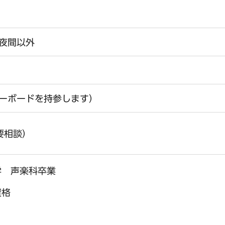
夜間以外
ーボードを持参します）
（要相談）
学 声楽科卒業
資格