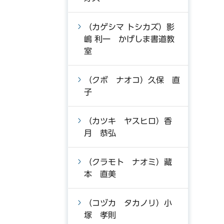
（カゲシマ トシカズ）影
嶋 利一 かげしま書道教
室
（クボ ナオコ）久保 直
子
（カツキ ヤスヒロ）香
月 恭弘
（クラモト ナオミ）藏
本 直美
（コヅカ タカノリ）小
塚 孝則