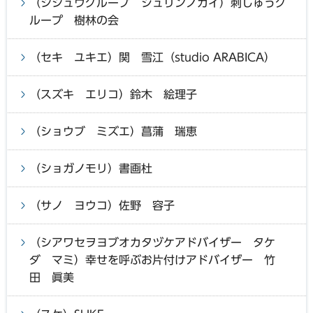
（シシュウグループ ジュリンノカイ）刺しゅうグ
ループ 樹林の会
（セキ ユキエ）関 雪江（studio ARABICA）
（スズキ エリコ）鈴木 絵理子
（ショウブ ミズエ）菖蒲 瑞恵
（ショガノモリ）書画杜
（サノ ヨウコ）佐野 容子
（シアワセヲヨブオカタヅケアドバイザー タケ
ダ マミ）幸せを呼ぶお片付けアドバイザー 竹
田 眞美