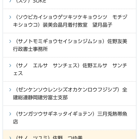
（スケ）SUKE
（ソウビカイショウゲツキツケキョウシツ モチヅ
キショウコ）装美会晶月着付教室 望月晶子
（サノトモミギョウセイショシジムショ）佐野友美
行政書士事務所
（サノ エルサ サンチェス）佐野エルサ サンチ
ェス
（ゼンケンソウレンシズオカケンロウフジシブ）全
建総連静岡建労富士支部
（サンガツウサギネッタイギョテン）三月兎熱帯魚
店
（サノ ツユミ）佐野 つゆ美