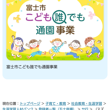
富士市こども誰でも通園事業
現在位置：
トップページ
>
子育て・教育
>
社会教育・生涯学習
>
生涯学習人材バンク
>
登録者一覧（五十音順）
>
サ行
> （スズ