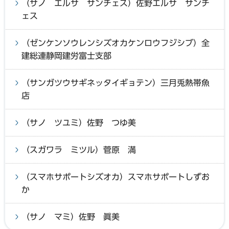
（サノ エルサ サンチェス）佐野エルサ サンチ
ェス
（ゼンケンソウレンシズオカケンロウフジシブ）全
建総連静岡建労富士支部
（サンガツウサギネッタイギョテン）三月兎熱帯魚
店
（サノ ツユミ）佐野 つゆ美
（スガワラ ミツル）菅原 満
（スマホサポートシズオカ）スマホサポートしずお
か
（サノ マミ）佐野 眞美