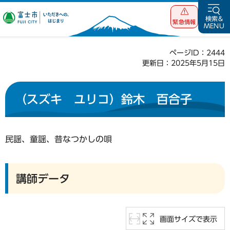
富士市 いただ
検索&
緊急情報
MENU
きへの、はじま
り
ページID：2444
更新日：2025年5月15日
（スズキ ユリコ）鈴木 百合子
民謡、童謡、昔なつかしの唄
講師データ
画面サイズで表示