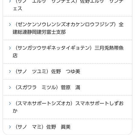
（サノ エルサ サンチェス）佐野エルサ サンチ
ェス
（ゼンケンソウレンシズオカケンロウフジシブ）全
建総連静岡建労富士支部
（サンガツウサギネッタイギョテン）三月兎熱帯魚
店
（サノ ツユミ）佐野 つゆ美
（スガワラ ミツル）菅原 満
（スマホサポートシズオカ）スマホサポートしずお
か
（サノ マミ）佐野 眞美