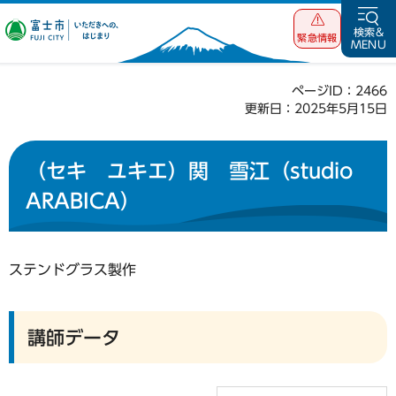
富士市 いただ
検索&
緊急情報
MENU
きへの、はじま
り
ページID：2466
更新日：2025年5月15日
（セキ ユキエ）関 雪江（studio
ARABICA）
ステンドグラス製作
講師データ