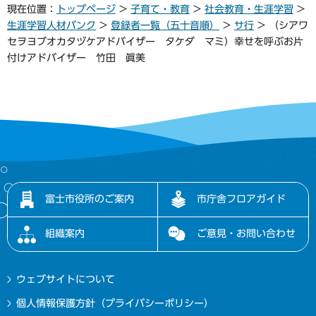
現在位置：
トップページ
>
子育て・教育
>
社会教育・生涯学習
>
生涯学習人材バンク
>
登録者一覧（五十音順）
>
サ行
> （シアワ
セヲヨブオカタヅケアドバイザー タケダ マミ）幸せを呼ぶお片
付けアドバイザー 竹田 眞美
富士市役所のご案内
市庁舎フロアガイド
組織案内
ご意見・お問い合わせ
ウェブサイトについて
個人情報保護方針（プライバシーポリシー）