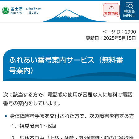
富士市 いただ
検索&
緊急情報
MENU
きへの、はじま
り
ページID：2990
更新日：2025年5月15日
ふれあい番号案内サービス（無料番
号案内）
次に該当する方で、電話帳の使用が困難な人に無料で電話
番号の案内をしています。
身体障害者手帳を交付された方で、次の障害を有する方
視覚障害1～6級
肢体不自由（上肢・体幹・乳幼児期以前の非進行性