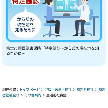
富士市国民健康保険「特定健診～からだの現在地を知
るために～
現在位置：
トップページ
>
健康・医療・福祉
>
障害者福祉
>
障害
者福祉全般
>
その他案内
> 生活福祉資金