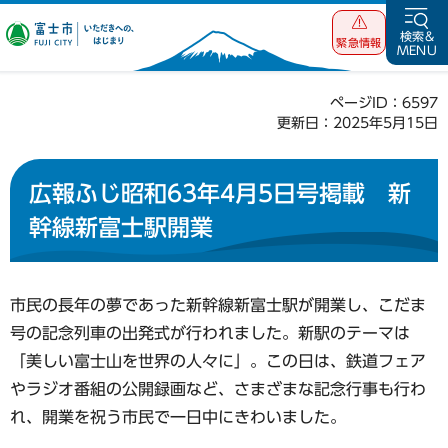
富士市 いただ
検索&
緊急情報
MENU
きへの、はじま
り
ページID：6597
更新日：2025年5月15日
広報ふじ昭和63年4月5日号掲載 新
幹線新富士駅開業
市民の長年の夢であった新幹線新富士駅が開業し、こだま
号の記念列車の出発式が行われました。新駅のテーマは
「美しい富士山を世界の人々に」。この日は、鉄道フェア
やラジオ番組の公開録画など、さまざまな記念行事も行わ
れ、開業を祝う市民で一日中にきわいました。