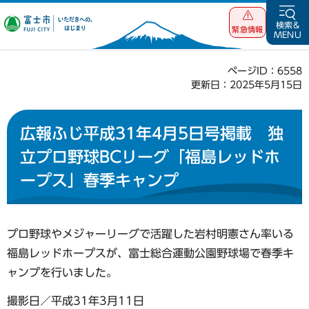
富士市 いただ
検索&
緊急情報
MENU
きへの、はじま
り
ページID：6558
更新日：2025年5月15日
広報ふじ平成31年4月5日号掲載 独
立プロ野球BCリーグ「福島レッドホ
ープス」春季キャンプ
プロ野球やメジャーリーグで活躍した岩村明憲さん率いる
福島レッドホープスが、富士総合運動公園野球場で春季キ
ャンプを行いました。
撮影日／平成31年3月11日