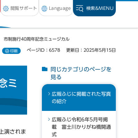
閲覧サポート
Language
検索&
MENU
載 市制施行40周年記念ミュージカル
ページID：6578
更新日：2025年5月15日
印刷
同じカテゴリのページを
見る
念ミ
広報ふじに掲載された写真
の紹介
広報ふじ令和6年5月号掲
載 富士川かりがね橋開通
上演されま
式