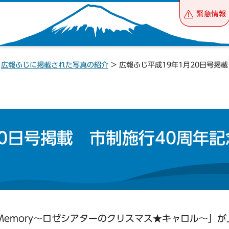
緊急情報
>
広報ふじに掲載された写真の紹介
> 広報ふじ平成19年1月20日号掲
20日号掲載 市制施行40周年記
Memory～ロゼシアターのクリスマス★キャロル～」が