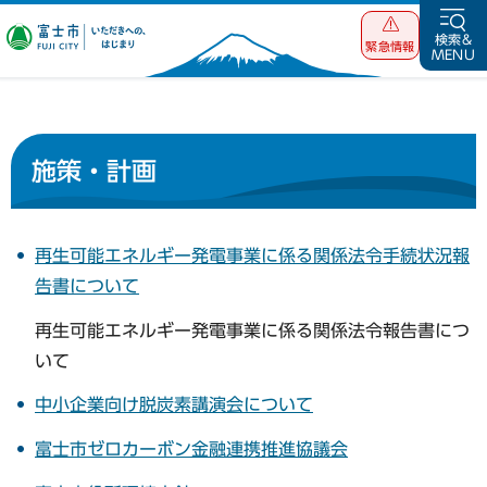
富士市 いただ
検索&
緊急情報
MENU
きへの、はじま
り
施策・計画
再生可能エネルギー発電事業に係る関係法令手続状況報
告書について
再生可能エネルギー発電事業に係る関係法令報告書につ
いて
中小企業向け脱炭素講演会について
富士市ゼロカーボン金融連携推進協議会