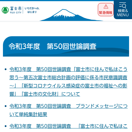
富士市 いただ
検索&
緊急情報
MENU
きへの、はじま
り
令和3年度 第50回世論調査
令和3年度 第50回世論調査「富士市に住んで私はこう
思う～第五次富士市総合計画の評価に係る市民意識調査
～」「新型コロナウイルス感染症の富士市の福祉への影
響」「富士市の文化財」について
令和3年度 第50回世論調査 ブランドメッセージにつ
いて単純集計結果
令和3年度 第50回世論調査 「富士市に住んで私はこ