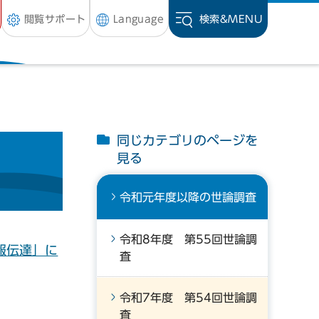
閲覧サポート
Language
検索&
MENU
同じカテゴリのページを
見る
令和元年度以降の世論調査
令和8年度 第55回世論調
報伝達」に
査
令和7年度 第54回世論調
査