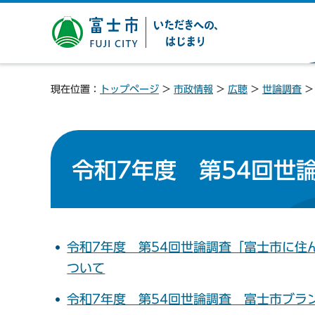
富士市 いただきへの、は
じまり
現在位置：
トップページ
>
市政情報
>
広聴
>
世論調査
令和7年度 第54回世
令和7年度 第54回世論調査「富士市に
ついて
令和7年度 第54回世論調査 富士市ブラ