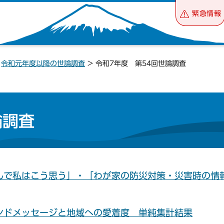
緊急情報
>
令和元年度以降の世論調査
> 令和7年度 第54回世論調査
論調査
住んで私はこう思う」・「わが家の防災対策・災害時の情
ンドメッセージと地域への愛着度 単純集計結果