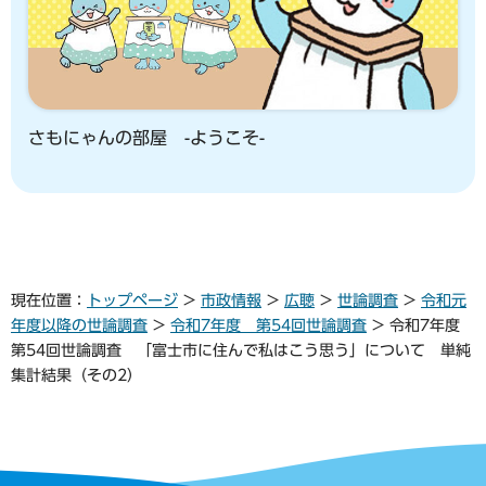
さもにゃんの部屋 -ようこそ-
現在位置：
トップページ
>
市政情報
>
広聴
>
世論調査
>
令和元
年度以降の世論調査
>
令和7年度 第54回世論調査
> 令和7年度
第54回世論調査 「富士市に住んで私はこう思う」について 単純
集計結果（その2）