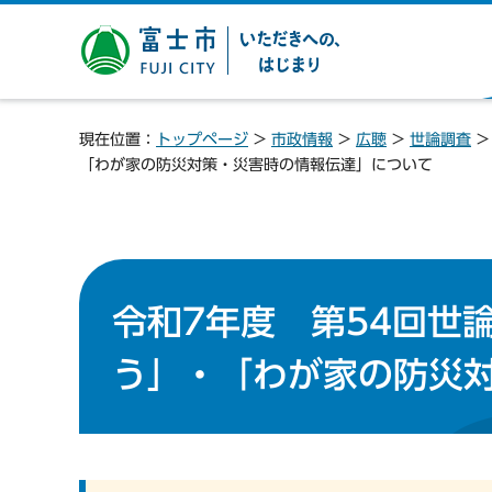
富士市 いただきへの、は
じまり
現在位置：
トップページ
>
市政情報
>
広聴
>
世論調査
「わが家の防災対策・災害時の情報伝達」について
令和7年度 第54回世
う」・「わが家の防災