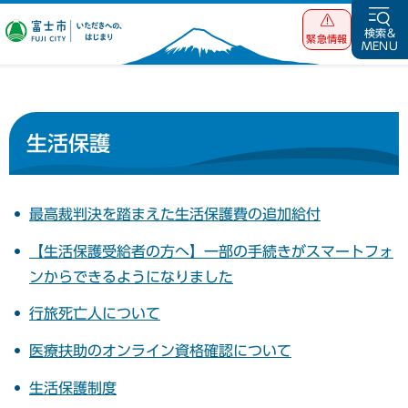
富士市 いただ
検索&
緊急情報
MENU
きへの、はじま
り
生活保護
最高裁判決を踏まえた生活保護費の追加給付
【生活保護受給者の方へ】一部の手続きがスマートフォ
ンからできるようになりました
行旅死亡人について
医療扶助のオンライン資格確認について
生活保護制度