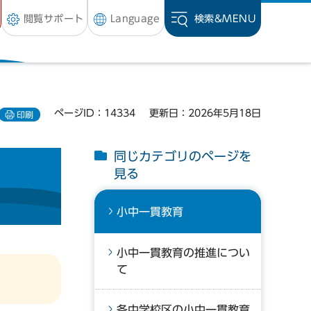
閲覧サポート
Language
検索&
MENU
ページID：14334
更新日：2026年5月18日
印刷
同じカテゴリのページを
見る
小中一貫教育
小中一貫教育の推進につい
て
各中学校区の小中一貫教育