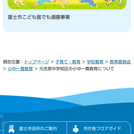
富士市こども誰でも通園事業
現在位置：
トップページ
>
子育て・教育
>
学校教育
>
教育委員会
>
小中一貫教育
> 元吉原中学校区の小中一貫教育について
富士市役所のご案内
市庁舎フロアガイド