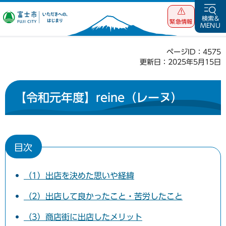
富士市 いただ
検索&
緊急情報
MENU
きへの、はじま
り
ページID：4575
更新日：2025年5月15日
【令和元年度】reine（レーヌ）
目次
（1）出店を決めた思いや経緯
（2）出店して良かったこと・苦労したこと
（3）商店街に出店したメリット