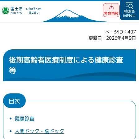
富士市 いただ
検索&
緊急情報
MENU
きへの、はじま
り
ページID：407
更新日：2026年4月9日
後期高齢者医療制度による健康診査
等
目次
健康診査
人間ドック・脳ドック