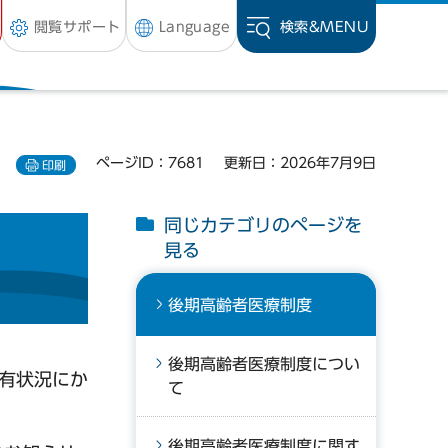
閲覧サポート
Language
検索&
MENU
ページID：7681
更新日：2026年7月9日
印刷
同じカテゴリのページを
見る
後期高齢者医療制度
後期高齢者医療制度につい
保有状況にか
て
後期高齢者医療制度に関す