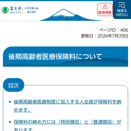
富士市 いただ
検索&
緊急情報
MENU
きへの、はじま
り
ページID：406
更新日：2026年7月29日
後期高齢者医療保険料について
目次
後期高齢者医療制度に加入する人全員が保険料を納
めます。
保険料の納め方には『特別徴収』と『普通徴収』が
あります。