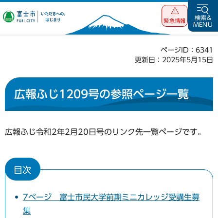
富士市 いただ
検索&
緊急情報
MENU
きへの、はじま
り
ページID：6341
更新日：2025年5月15日
広報ふじ1209号の参照ページ一覧
広報ふじ令和2年2月20日号のリンク先一覧ページです。
目次
7ページ 富士市民大学前期ミニカレッジ受講生募
集