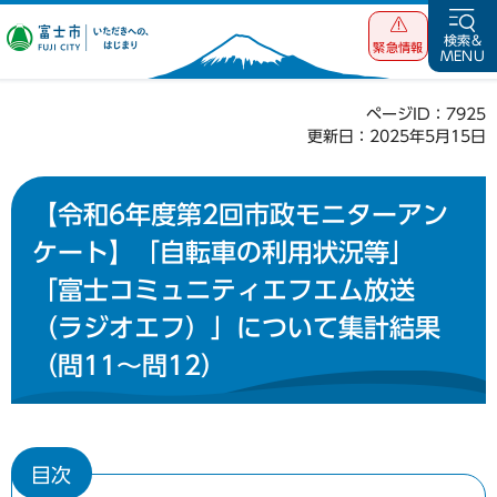
富士市 いただ
検索&
緊急情報
MENU
きへの、はじま
り
ページID：7925
更新日：2025年5月15日
【令和6年度第2回市政モニターアン
ケート】「自転車の利用状況等」
「富士コミュニティエフエム放送
（ラジオエフ）」について集計結果
（問11～問12）
目次