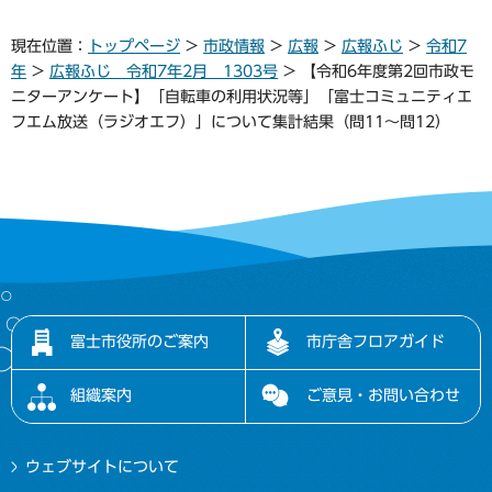
現在位置：
トップページ
>
市政情報
>
広報
>
広報ふじ
>
令和7
年
>
広報ふじ 令和7年2月 1303号
> 【令和6年度第2回市政モ
ニターアンケート】「自転車の利用状況等」「富士コミュニティエ
フエム放送（ラジオエフ）」について集計結果（問11～問12）
富士市役所のご案内
市庁舎フロアガイド
組織案内
ご意見・お問い合わせ
ウェブサイトについて