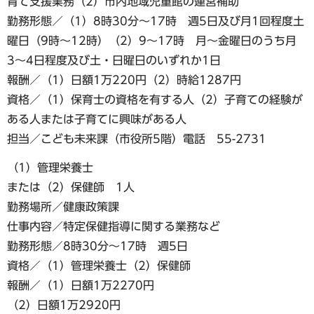
育て支援業務（2）市内地域児童館の運営補助
勤務形態／（1）8時30分〜17時 週5日及び月1回程度土
曜日（9時〜12時）（2）9～17時 月〜金曜日のうち月
3〜4日程度及び土・日曜日のいずれか1日
報酬／（1）日額1万220円（2）時給1287円
資格／（1）保育士の資格を有する人（2）子育ての経験が
ある人または子育てに興味がある人
担当／こども未来課（市役所5階）電話 55-2731
（1）管理栄養士
または（2）保健師 1人
勤務場所／健康政策課
仕事内容／特定保健指導に関する業務など
勤務形態／8時30分～17時 週5日
資格／（1）管理栄養士（2）保健師
報酬／（1）日額1万2270円
（2）日額1万2920円