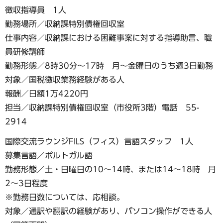
徴収指導員 1人
勤務場所／収納課特別債権回収室
仕事内容／収納課における困難事案に対する指導助言、職
員研修講師
勤務形態／8時30分～17時 月～金曜日のうち週3日勤務
対象／国税徴収業務経験がある人
報酬／日額1万4220円
担当／収納課特別債権回収室（市役所3階）電話 55-
2914
国際交流ラウンジFILS（フィス）言語スタッフ 1人
募集言語／ポルトガル語
勤務形態／土・日曜日の10～14時、または14～18時 月
2～3日程度
※勤務日数については、応相談。
対象／通訳や翻訳の経験があり、パソコン操作ができる人