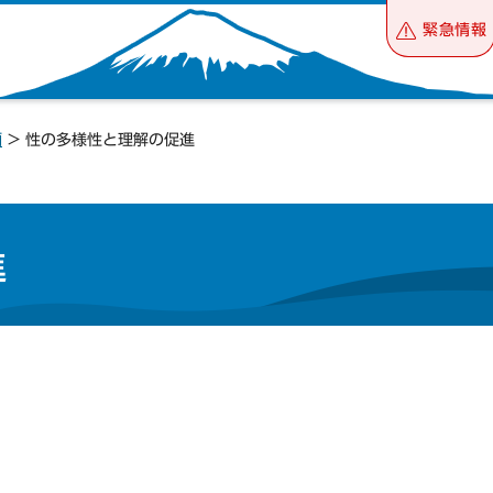
緊急情報
画
> 性の多様性と理解の促進
進