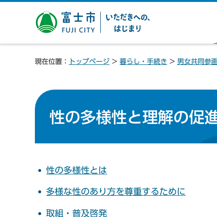
富士市 いただきへの、は
じまり
現在位置：
トップページ
>
暮らし・手続き
>
男女共同参
性の多様性と理解の促
性の多様性とは
多様な性のあり方を尊重するために
取組・普及啓発