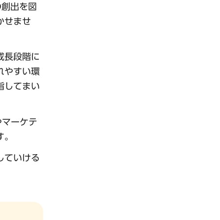
の創出を図
かせませ
成長段階に
れやすい環
指してまい
やマーケテ
す。
していける