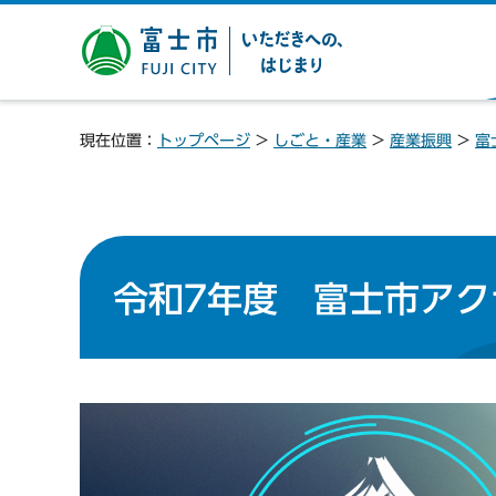
富士市 いただきへの、は
じまり
現在位置：
トップページ
>
しごと・産業
>
産業振興
>
富
令和7年度 富士市アクセ