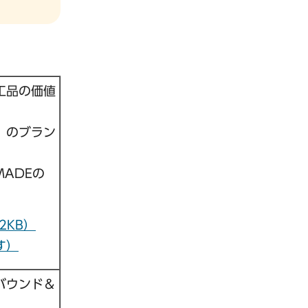
工品の価値
」のブラン
MADEの
2KB）
す）
バウンド＆