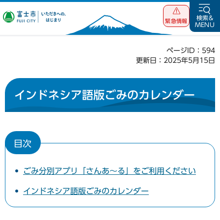
富士市 いただ
検索&
緊急情報
MENU
きへの、はじま
り
ページID：594
更新日：2025年5月15日
インドネシア語版ごみのカレンダー
目次
ごみ分別アプリ「さんあ～る」をご利用ください
インドネシア語版ごみのカレンダー