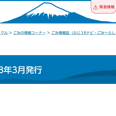
緊急情報
イクル
>
ごみの情報コーナー
>
ごみ情報誌（ふじ３Rナビ・ごみへらし
8年3月発行